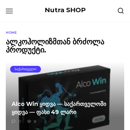
Skip
Nutra SHOP
to
content
HOME
ალკოჰოლიზმთან ბრძოლა
პროდუქტი.
ᲡᲐᲥᲐᲠᲗᲕᲔᲚᲝ
Alco Win ყიდვა — საქართველოში
ყიდვა — ფასი 49 ლარი
0
8