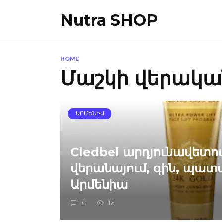
Skip
Nutra SHOP
to
content
HOME
Մաշկի վերակ
ԱՐՄԵՆԻԱ
Cledbel արդյունավետու
վերանայում, գին, պատվ
Արմենիա
0
16