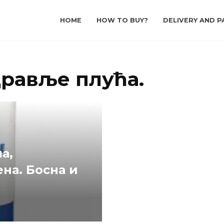
HOME
HOW TO BUY?
DELIVERY AND P
дравље плућа.
а,
ена. Босна и