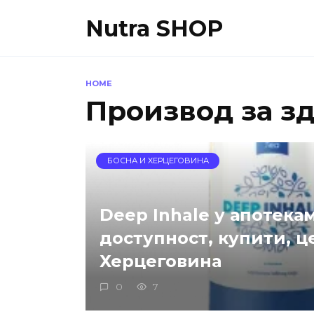
Skip
Nutra SHOP
to
content
HOME
Производ за з
БОСНА И ХЕРЦЕГОВИНА
Deep Inhale у апотекам
доступност, купити, ц
Херцеговина
0
7