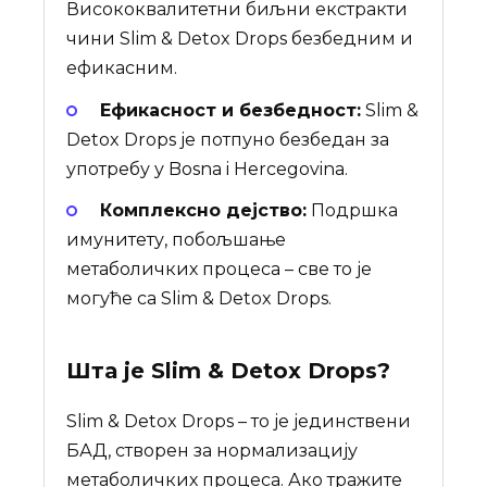
Висококвалитетни биљни екстракти
чини Slim & Detox Drops безбедним и
ефикасним.
Ефикасност и безбедност:
Slim &
Detox Drops је потпуно безбедан за
употребу у Bosna i Hercegovina.
Комплексно дејство:
Подршка
имунитету, побољшање
метаболичких процеса – све то је
могуће са Slim & Detox Drops.
Шта је
Slim & Detox Drops
?
Slim & Detox Drops – то је јединствени
БАД, створен за нормализацију
метаболичких процеса. Ако тражите