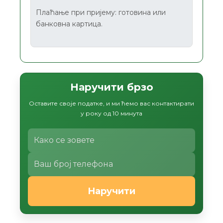
Плаћање при пријему: готовина или
банковна картица.
Наручити брзо
Оставите своје податке, и ми ћемо вас контактирати
у року од 10 минута
Наручити