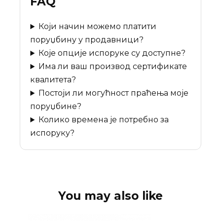
FAQ
Који начин можемо платити
поруџбину у продавници?
Које опције испоруке су доступне?
Има ли ваш производ сертификате
квалитета?
Постоји ли могућност праћења моје
поруџбине?
Колико времена је потребно за
испоруку?
You may also like