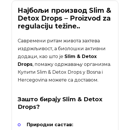
Најбољи производ Slim &
Detox Drops – Proizvod za
regulaciju težine..
Савремени ритам живота захтева
издржљивост, а биолошки активни
додаци, као што је
Slim & Detox
Drops
, помажу одржавању организма.
Купити Slim & Detox Drops у Bosna i
Hercegovina можете са доставом.
Зашто бирају
Slim & Detox
Drops
?
Природни састав: