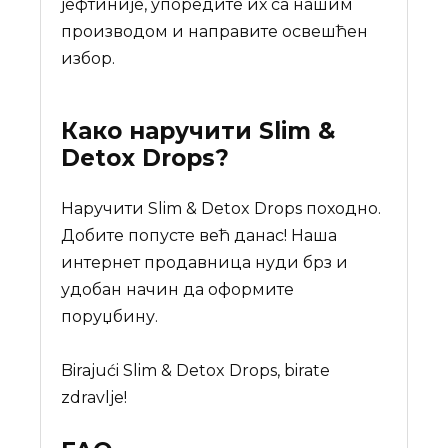
јефтиније, упоредите их са нашим
производом и направите освешћен
избор.
Како наручити
Slim &
Detox Drops
?
Наручити Slim & Detox Drops походно.
Добите попусте већ данас! Наша
интернет продавница нуди брз и
удобан начин да оформите
поруџбину.
Birajući Slim & Detox Drops, birate
zdravlje!