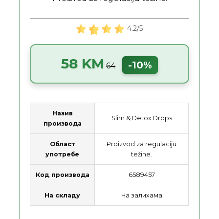
4.2/5
58 KM
-10%
64
Назив
Slim & Detox Drops
производа
Област
Proizvod za regulaciju
употребе
težine.
Код производа
6589457
На складу
На залихама