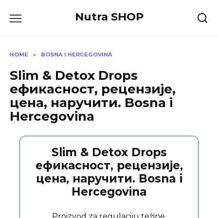
Skip
Nutra SHOP
to
content
HOME
»
BOSNA I HERCEGOVINA
Slim & Detox Drops
ефикасност, рецензије,
цена, наручити. Bosna i
Hercegovina
Slim & Detox Drops
ефикасност, рецензије,
цена, наручити. Bosna i
Hercegovina
Proizvod za regulaciju težine.