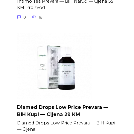
Intimo Tea Prevara — BiH Naruči — Cijena 55
KM Proizvod
0
18
Diamed Drops Low Price Prevara —
BiH Kupi — Cijena 29 KM
Diamed Drops Low Price Prevara — BiH Kupi
— Cijena