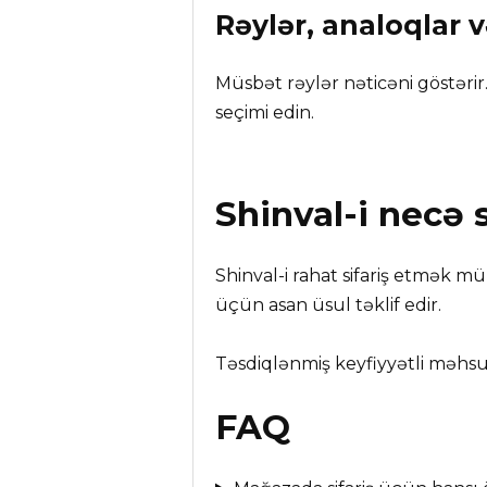
Rəylər, analoqlar 
Müsbət rəylər nəticəni göstərir.
seçimi edin.
Shinval
-i necə 
Shinval-i rahat sifariş etmək m
üçün asan üsul təklif edir.
Təsdiqlənmiş keyfiyyətli məhsul
FAQ