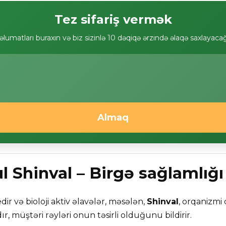
Tez sifariş vermək
lumatları buraxın və biz sizinlə 10 dəqiqə ərzində əlaqə saxlayaca
Almaq
 Shinval – Birgə sağlamlığı
dir və bioloji aktiv əlavələr, məsələn,
Shinval
, orqanizmi
ır, müştəri rəyləri onun təsirli olduğunu bildirir.