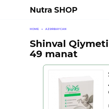
Skip
Nutra SHOP
to
content
HOME
»
AZƏRBAYCAN
Shinval Qiymet
49 manat