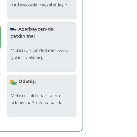
mütəxəssislə məsləhətləşin.
Azərbaycan-də
çatdırılma:
Məhsulun çatdırılması 3-5 iş
gününü alacaq.
Ödəniş:
Məhsulu aldıqdan sonra
ödəniş: nağd və ya kartla.