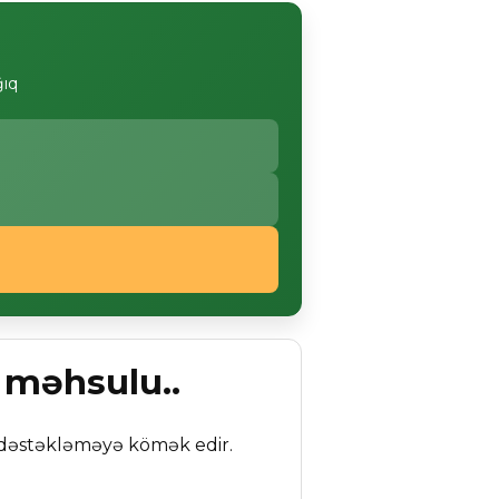
ğıq
 məhsulu..
 dəstəkləməyə kömək edir.