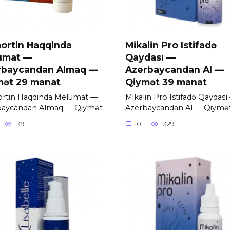
ortin Haqqinda
Mikalin Pro Istifadə
umat —
Qaydası —
rbaycandan Almaq —
Azerbaycandan Al —
mət 29 manat
Qiymət 39 manat
rtin Haqqinda Melumat —
Mikalin Pro Istifadə Qaydası
baycandan Almaq — Qiymət
Azerbaycandan Al — Qiymə
39
0
329