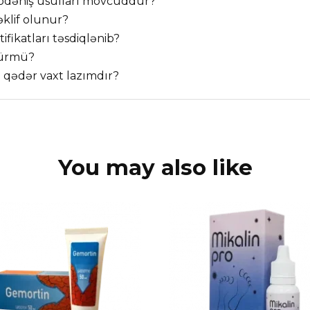
 ödəniş üsulları mövcuddur?
əklif olunur?
fikatları təsdiqlənib?
dürmü?
ə qədər vaxt lazımdır?
You may also like