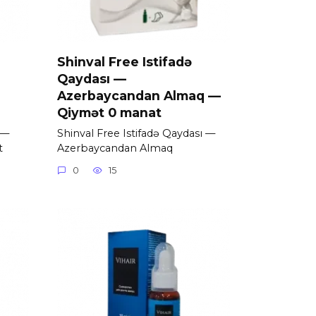
Shinval Free Istifadə
Qaydası —
Azerbaycandan Almaq —
Qiymət 0 manat
 —
Shinval Free Istifadə Qaydası —
t
Azerbaycandan Almaq
0
15