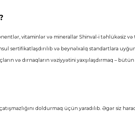
?
ntlər, vitaminlər və minerallar Shinval-i təhlükəsiz və tə
ul sertifikatlaşdırılıb və beynəlxalq standartlara uyğu
açların və dırnaqların vəziyyətini yaxşılaşdırmaq – bütün 
n çatışmazlığını doldurmaq üçün yaradılıb. Əgər siz hara