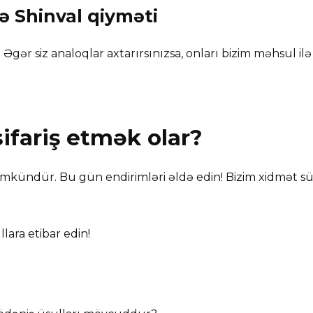
və
Shinval
qiyməti
 Əgər siz analoqlar axtarırsınızsa, onları bizim məhsul i
sifariş etmək olar?
ümkündür. Bu gün endirimləri əldə edin! Bizim xidmət sür
lara etibar edin!