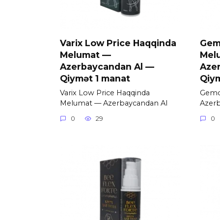
Varix Low Price Haqqinda
Gem
Melumat —
Mel
Azerbaycandan Al —
Aze
Qiymət 1 manat
Qiy
Varix Low Price Haqqinda
Gemo
Melumat — Azerbaycandan Al
Azer
0
29
0