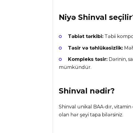
Niyə
Shinval
seçilir
Təbiət tərkibi:
Təbii kompone
Təsir və təhlükəsizlik:
Məhs
Kompleks təsir:
Dərinin, s
mümkündür.
Shinval
nədir?
Shinval unikal BAA-dır, vitami
olan hər şeyi tapa bilərsiniz.