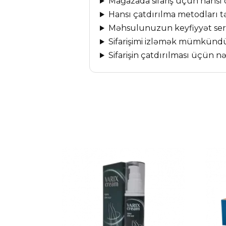
Mağazada sifariş üçün hansı
Hansı çatdırılma metodları t
Məhsulunuzun keyfiyyət serti
Sifarişimi izləmək mümkün
Sifarişin çatdırılması üçün n