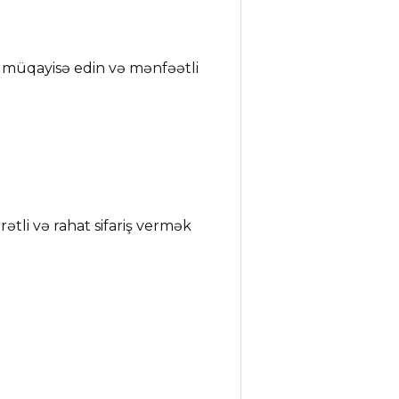
lə müqayisə edin və mənfəətli
ətli və rahat sifariş vermək