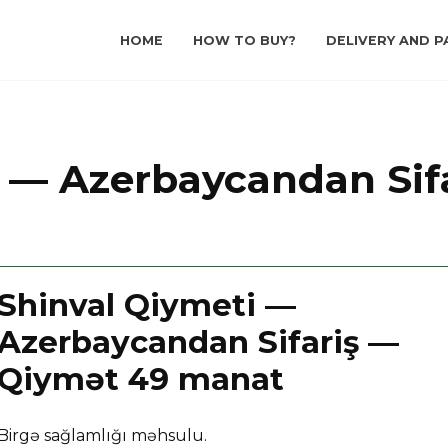
HOME
HOW TO BUY?
DELIVERY AND P
i — Azerbaycandan Sif
Shinval Qiymeti —
Azerbaycandan Sifariş —
Qiymət 49 manat
Birgə sağlamlığı məhsulu.