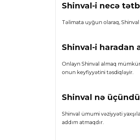
Shinval-i necə tət
Təlimata uyğun olaraq, Shinval a
Shinval
-i haradan 
Onlayn Shinval almaq mümkündür
onun keyfiyyətini təsdiqləyir.
Shinval
nə üçündü
Shinval ümumi vəziyyəti yaxşıla
addım atmaqdır.