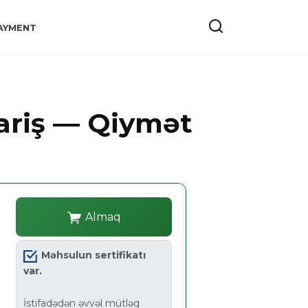
AYMENT
ariş — Qiymət
Almaq
Məhsulun sertifikatı
var.
İstifadədən əvvəl mütləq