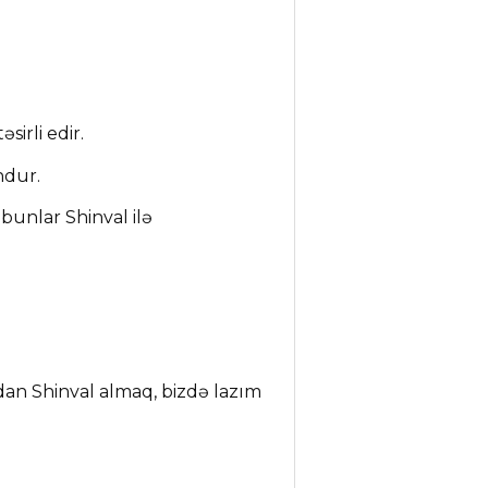
sirli edir.
ndur.
bunlar Shinval ilə
dan Shinval almaq, bizdə lazım