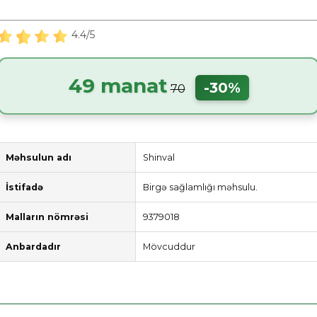
4.4/5
49 manat
-30%
70
Məhsulun adı
Shinval
İstifadə
Birgə sağlamlığı məhsulu.
Malların nömrəsi
9379018
Anbardadır
Mövcuddur