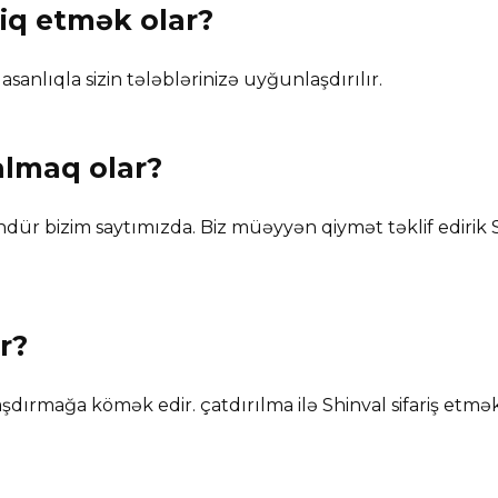
biq etmək olar?
sanlıqla sizin tələblərinizə uyğunlaşdırılır.
almaq olar?
 bizim saytımızda. Biz müəyyən qiymət təklif edirik S
r?
şdırmağa kömək edir. çatdırılma ilə Shinval sifariş etm