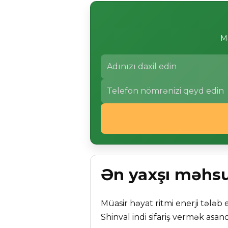
Mə
Ən yaxşı məhsul
Müasir həyat ritmi enerji tələb e
Shinval indi sifariş vermək asand