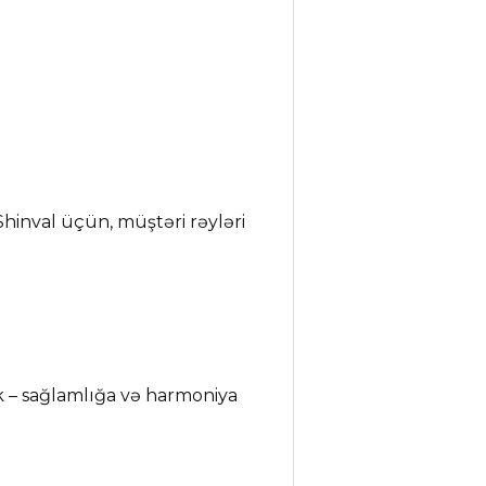
hinval üçün, müştəri rəyləri
ək – sağlamlığa və harmoniya