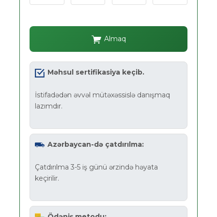
Almaq
Məhsul sertifikasiya keçib.
İstifadədən əvvəl mütəxəssislə danışmaq
lazımdır.
Azərbaycan-də çatdırılma:
Çatdırılma 3-5 iş günü ərzində həyata
keçirilir.
Ödəniş metodu: