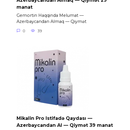
Azerbaycandan Almaq — Qiymət 29
manat
Gemortin Haqqinda Melumat —
Azerbaycandan Almaq — Qiymət
0
39
Mikalin Pro Istifadə Qaydası —
Azerbaycandan Al — Qiymət 39 manat