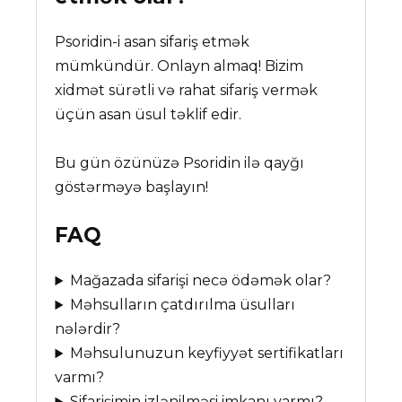
Psoridin-i asan sifariş etmək
mümkündür. Onlayn almaq! Bizim
xidmət sürətli və rahat sifariş vermək
üçün asan üsul təklif edir.
Bu gün özünüzə Psoridin ilə qayğı
göstərməyə başlayın!
FAQ
Mağazada sifarişi necə ödəmək olar?
Məhsulların çatdırılma üsulları
nələrdir?
Məhsulunuzun keyfiyyət sertifikatları
varmı?
Sifarişimin izlənilməsi imkanı varmı?