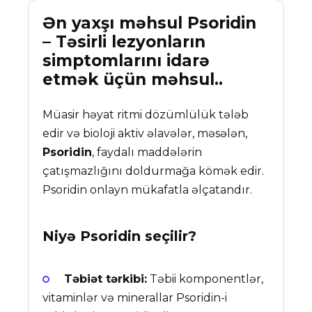
Ən yaxşı məhsul Psoridin
– Təsirli lezyonların
simptomlarını idarə
etmək üçün məhsul..
Müasir həyat ritmi dözümlülük tələb
edir və bioloji aktiv əlavələr, məsələn,
Psoridin
, faydalı maddələrin
çatışmazlığını doldurmağa kömək edir.
Psoridin onlayn mükafatla əlçatandır.
Niyə
Psoridin
seçilir?
Təbiət tərkibi:
Təbii komponentlər,
vitaminlər və minerallar Psoridin-i