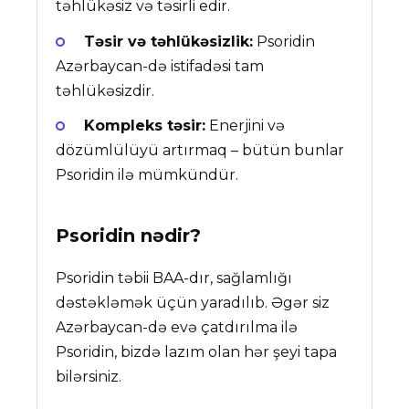
təhlükəsiz və təsirli edir.
Təsir və təhlükəsizlik:
Psoridin
Azərbaycan-də istifadəsi tam
təhlükəsizdir.
Kompleks təsir:
Enerjini və
dözümlülüyü artırmaq – bütün bunlar
Psoridin ilə mümkündür.
Psoridin
nədir?
Psoridin təbii BAA-dır, sağlamlığı
dəstəkləmək üçün yaradılıb. Əgər siz
Azərbaycan-də evə çatdırılma ilə
Psoridin, bizdə lazım olan hər şeyi tapa
bilərsiniz.