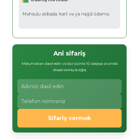
Məhsulu aldıqda: kart və ya nağd ödəmə.
Ani sifariş
Məlumatları daxil edin və biz sizinlə 10 dəqiqə ərzində
əlaqə saxlayacağıq
Sifariş vermək