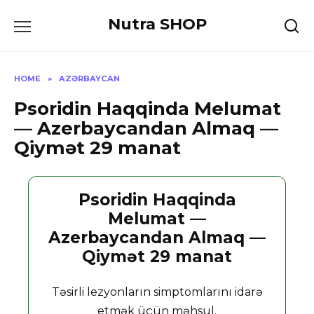
Skip
Nutra SHOP
to
content
HOME
»
AZƏRBAYCAN
Psoridin Haqqinda Melumat
— Azerbaycandan Almaq —
Qiymət 29 manat
Psoridin Haqqinda
Melumat —
Azerbaycandan Almaq —
Qiymət 29 manat
Təsirli lezyonların simptomlarını idarə
etmək üçün məhsul.