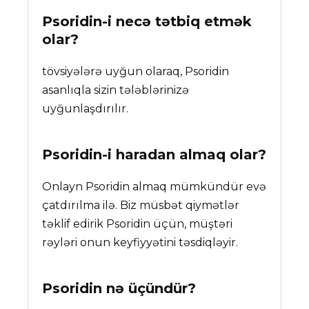
Psoridin-i necə tətbiq etmək
olar?
tövsiyələrə uyğun olaraq, Psoridin
asanlıqla sizin tələblərinizə
uyğunlaşdırılır.
Psoridin
-i haradan almaq olar?
Onlayn Psoridin almaq mümkündür evə
çatdırılma ilə. Biz müsbət qiymətlər
təklif edirik Psoridin üçün, müştəri
rəyləri onun keyfiyyətini təsdiqləyir.
Psoridin
nə üçündür?