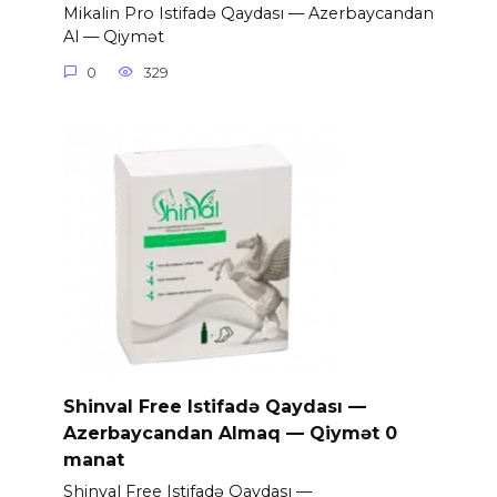
Mikalin Pro Istifadə Qaydası — Azerbaycandan
Al — Qiymət
0
329
Shinval Free Istifadə Qaydası —
Azerbaycandan Almaq — Qiymət 0
manat
Shinval Free Istifadə Qaydası —