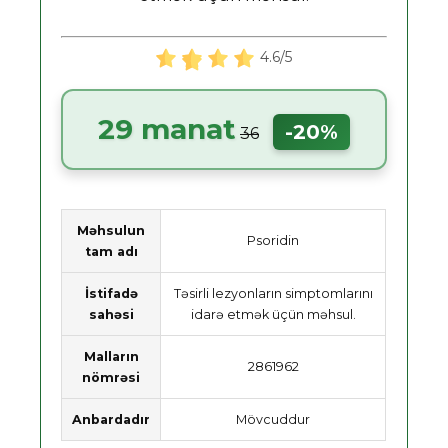
4.6/5
29 manat
-20%
36
Məhsulun
Psoridin
tam adı
İstifadə
Təsirli lezyonların simptomlarını
sahəsi
idarə etmək üçün məhsul.
Malların
2861962
nömrəsi
Anbardadır
Mövcuddur