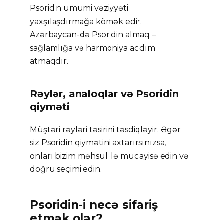
Psoridin ümumi vəziyyəti
yaxşılaşdırmağa kömək edir.
Azərbaycan-də Psoridin almaq –
sağlamlığa və harmoniya addım
atmaqdır.
Rəylər, analoqlar və
Psoridin
qiyməti
Müştəri rəyləri təsirini təsdiqləyir. Əgər
siz Psoridin qiymətini axtarırsınızsa,
onları bizim məhsul ilə müqayisə edin və
doğru seçimi edin.
Psoridin
-i necə sifariş
etmək olar?