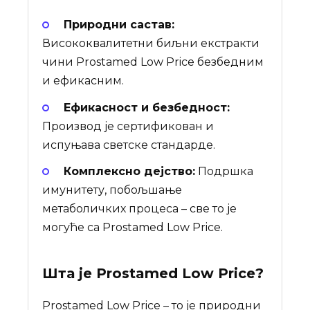
Природни састав:
Висококвалитетни биљни екстракти
чини Prostamed Low Price безбедним
и ефикасним.
Ефикасност и безбедност:
Производ је сертификован и
испуњава светске стандарде.
Комплексно дејство:
Подршка
имунитету, побољшање
метаболичких процеса – све то је
могуће са Prostamed Low Price.
Шта је
Prostamed Low Price
?
Prostamed Low Price – то је природни