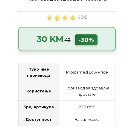
4.3/5
30 KM
-30%
43
Пуно име
Prostamed Low Price
производа
Производ за здравље
Користење
простате.
Број артикула
2330998
Доступност
На залихама