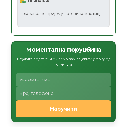
Плаћање:
Плаћање по пријему: готовина, картица.
Моментална поруџбина
Пружите податке, и ми ћемо вам се јавити у року од
10 минута
Наручити