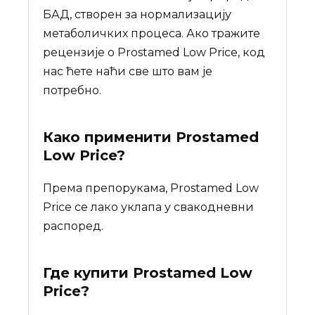
БАД, створен за нормализацију
метаболичких процеса. Ако тражите
рецензије о Prostamed Low Price, код
нас ћете наћи све што вам је
потребно.
Како применити Prostamed
Low Price?
Према препорукама, Prostamed Low
Price се лако уклапа у свакодневни
распоред.
Где купити
Prostamed Low
Price
?