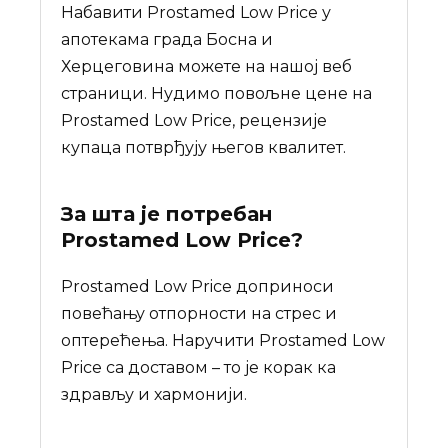
Набавити Prostamed Low Price у
апотекама града Босна и
Херцеговина можете на нашој веб
страници. Нудимо повољне цене на
Prostamed Low Price, рецензије
купаца потврђују његов квалитет.
За шта је потребан
Prostamed Low Price
?
Prostamed Low Price доприноси
повећању отпорности на стрес и
оптерећења. Наручити Prostamed Low
Price са доставом – то је корак ка
здрављу и хармонији.