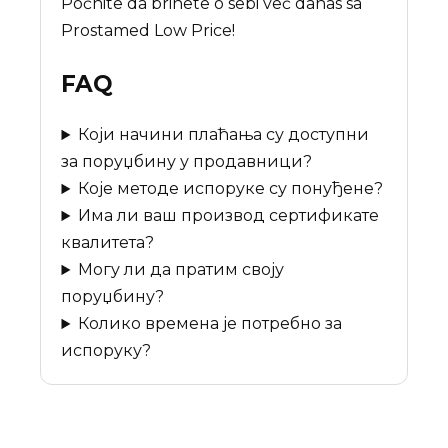
Počnite da brinete o sebi već danas sa
Prostamed Low Price!
FAQ
Који начини плаћања су доступни
за поруџбину у продавници?
Које методе испоруке су понуђене?
Има ли ваш производ сертификате
квалитета?
Могу ли да пратим своју
поруџбину?
Колико времена је потребно за
испоруку?