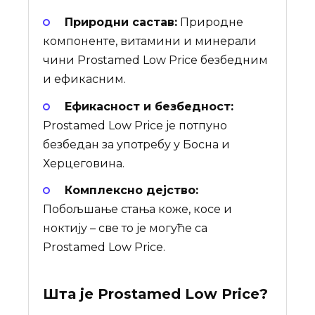
Природни састав:
Природне
компоненте, витамини и минерали
чини Prostamed Low Price безбедним
и ефикасним.
Ефикасност и безбедност:
Prostamed Low Price је потпуно
безбедан за употребу у Босна и
Херцеговина.
Комплексно дејство:
Побољшање стања коже, косе и
ноктију – све то је могуће са
Prostamed Low Price.
Шта је
Prostamed Low Price
?