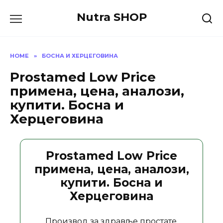
Skip
Nutra SHOP
to
content
HOME
»
БОСНА И ХЕРЦЕГОВИНА
Prostamed Low Price
примена, цена, аналози,
купити. Босна и
Херцеговина
Prostamed Low Price
примена, цена, аналози,
купити. Босна и
Херцеговина
Производ за здравље простате.