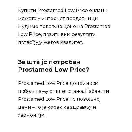
Купити Prostamed Low Price онлайн
можете у интернет продавници.
Нудимо повољне цене на Prostamed
Low Price, позитивни резултати
потврђују његов квалитет.
За шта је потребан
Prostamed Low Price
?
Prostamed Low Price доприноси
побољшању општег стања. Набавити
Prostamed Low Price по повољној
цени – то је корак ка здрављу и
хармонији.