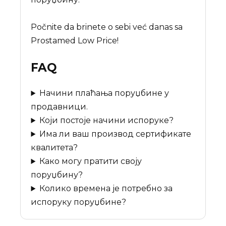
Počnite da brinete o sebi već danas sa
Prostamed Low Price!
FAQ
Начини плаћања поруџбине у
продавници.
Који постоје начини испоруке?
Има ли ваш производ сертификате
квалитета?
Како могу пратити своју
поруџбину?
Колико времена је потребно за
испоруку поруџбине?