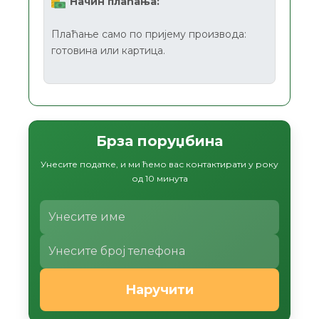
Начин плаћања:
Плаћање само по пријему производа:
готовина или картица.
Брза поруџбина
Унесите податке, и ми ћемо вас контактирати у року
од 10 минута
Наручити