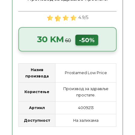
4.9/5
30 KM
-50%
60
Назив
Prostamed Low Price
производа
Производ за здравље
Користење
простате.
Артикл
4009213
Доступност
На залихама