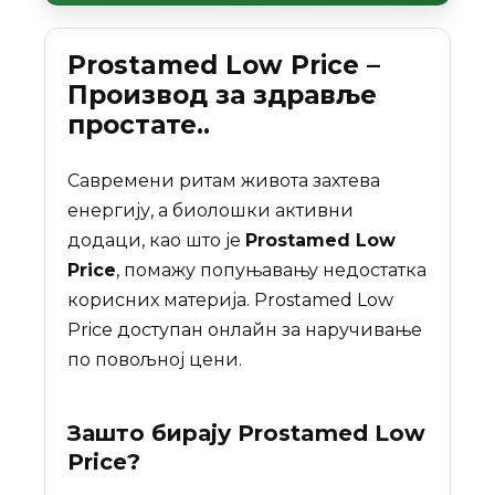
Prostamed Low Price –
Производ за здравље
простате..
Савремени ритам живота захтева
енергију, а биолошки активни
додаци, као што је
Prostamed Low
Price
, помажу попуњавању недостатка
корисних материја. Prostamed Low
Price доступан онлайн за наручивање
по повољној цени.
Зашто бирају
Prostamed Low
Price
?