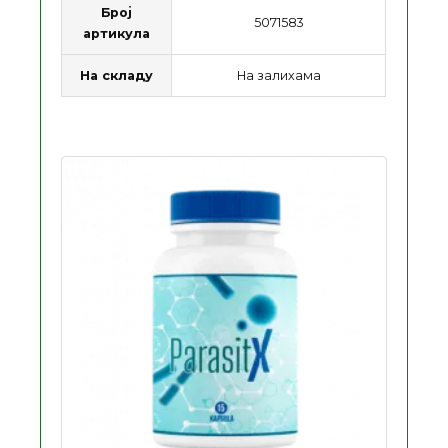
Број
5071583
артикула
На складу
На залихама