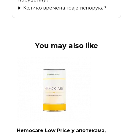
Колико времена траје испорука?
You may also like
Hemocare Low Price у апотекама,