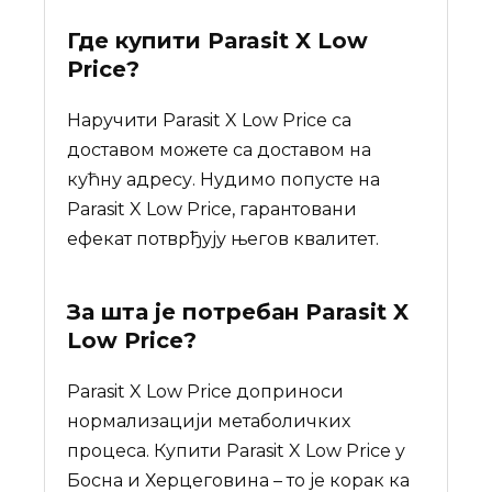
Где купити
Parasit X Low
Price
?
Наручити Parasit X Low Price са
доставом можете са доставом на
кућну адресу. Нудимо попусте на
Parasit X Low Price, гарантовани
ефекат потврђују његов квалитет.
За шта је потребан
Parasit X
Low Price
?
Parasit X Low Price доприноси
нормализацији метаболичких
процеса. Купити Parasit X Low Price у
Босна и Херцеговина – то је корак ка