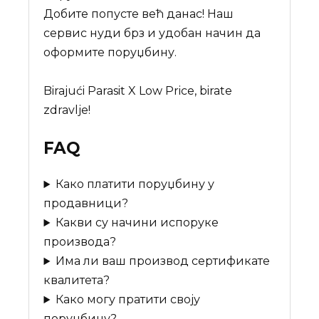
Добите попусте већ данас! Наш
сервис нуди брз и удобан начин да
оформите поруџбину.
Birajući Parasit X Low Price, birate
zdravlje!
FAQ
Како платити поруџбину у
продавници?
Какви су начини испоруке
производа?
Има ли ваш производ сертификате
квалитета?
Како могу пратити своју
поруџбину?