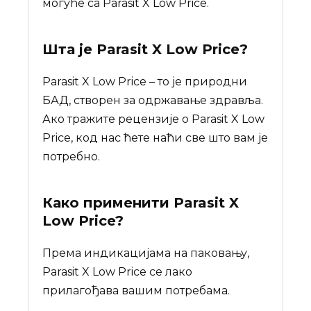
могуће са Parasit X Low Price.
Шта је
Parasit X Low Price
?
Parasit X Low Price – то је природни
БАД, створен за одржавање здравља.
Ако тражите рецензије о Parasit X Low
Price, код нас ћете наћи све што вам је
потребно.
Како применити Parasit X
Low Price?
Према индикацијама на паковању,
Parasit X Low Price се лако
прилагођава вашим потребама.