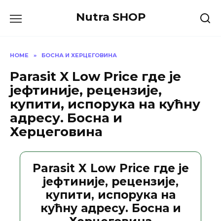
Skip
Nutra SHOP
to
content
HOME
»
БОСНА И ХЕРЦЕГОВИНА
Parasit X Low Price где је
јефтиније, рецензије,
купити, испорука на кућну
адресу. Босна и
Херцеговина
Parasit X Low Price где је
јефтиније, рецензије,
купити, испорука на
кућну адресу. Босна и