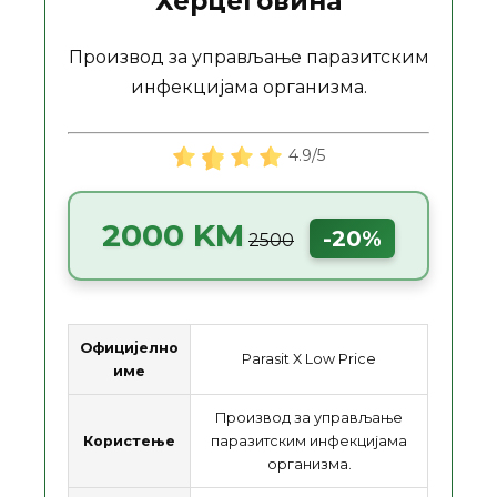
Херцеговина
Производ за управљање паразитским
инфекцијама организма.
4.9/5
2000 KM
-20%
2500
Официјелно
Parasit X Low Price
име
Производ за управљање
Користење
паразитским инфекцијама
организма.