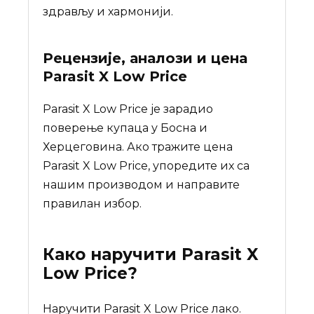
здрављу и хармонији.
Рецензије, аналози и цена
Parasit X Low Price
Parasit X Low Price је зарадио
поверење купаца у Босна и
Херцеговина. Ако тражите цена
Parasit X Low Price, упоредите их са
нашим производом и направите
правилан избор.
Како наручити
Parasit X
Low Price
?
Наручити Parasit X Low Price лакo.