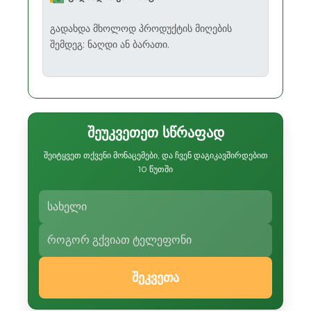
გადახდა მხოლოდ პროდუქტის მიღების
შემდეგ: ნაღდი ან ბარათი.
შეუკვეთეთ სწრაფად
შეიტყვეთ თქვენი მონაცემები, და ჩვენ დაგიკავშირდებით
10 წუთში
შეკვეთა