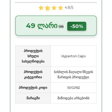
4.8/5
49 ლარი
-50%
98
პროდუქტის
სრული
Hyperton Caps
სახელწოდება
პროდუქტის
სისხლის მაღალი წნევის
კატეგორია
მართვის პროდუქტი.
პროდუქტის კოდი
5002162
მარაგში
მიწოდება არსებობს