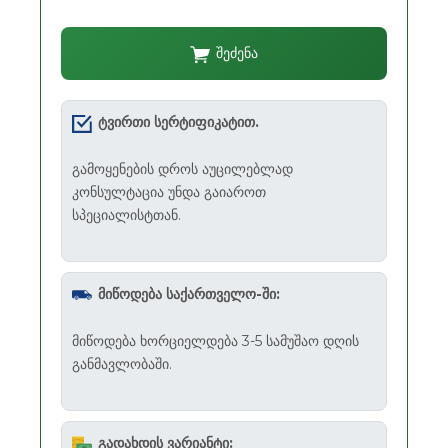
შეძენა
ტვირთი სერტიფიკატით.
გამოყენების დროს აუცილებლად
კონსულტაცია უნდა გაიაროთ
სპეციალისტთან.
მიწოდება საქართველო-ში:
მიწოდება ხორციელდება 3-5 სამუშაო დღის
განმავლობაში.
გადახდის ვარიანტი: