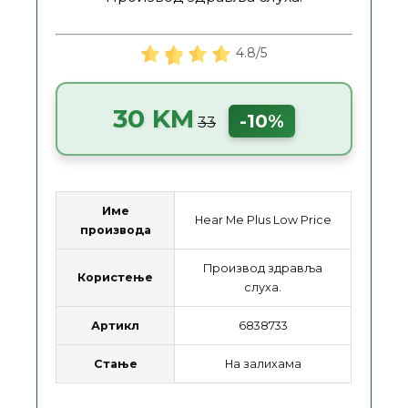
4.8/5
30 KM
-10%
33
Име
Hear Me Plus Low Price
производа
Производ здравља
Користење
слуха.
Артикл
6838733
Стање
На залихама