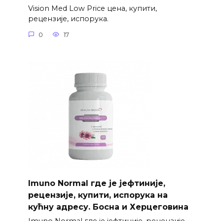
Vision Med Low Price цена, купити,
рецензије, испорука.
0
17
Imuno Normal где је јефтиније,
рецензије, купити, испорука на
кућну адресу. Босна и Херцеговина
Imuno Normal где је јефтиније, рецензије,