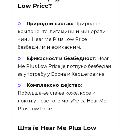
Low Price
?
Природни састав:
Природне
компоненте, витамини и минерали
чини Hear Me Plus Low Price
безбедним и ефикасним.
Ефикасност и безбедност:
Hear
Me Plus Low Price је потпуно безбедан
за употребу у Босна и Херцеговина.
Комплексно дејство:
Побољшање стања коже, косе и
ноктију – све то је могуће са Hear Me
Plus Low Price.
Шта је
Hear Me Plus Low