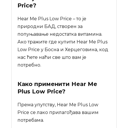
Price
?
Hear Me Plus Low Price – то је
природни БАД, створен за
попуњавање недостатка витамина.
Ако тражите где купити Hear Me Plus
Low Price у Босна и Херцеговина, код
нас ћете наћи све што вам је
потребно.
Како применити Hear Me
Plus Low Price?
Према упутству, Hear Me Plus Low
Price се лако прилагођава вашим
потребама.