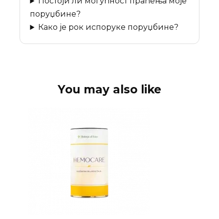
Постоји ли могућност праћења моје
поруџбине?
Како је рок испоруке поруџбине?
You may also like