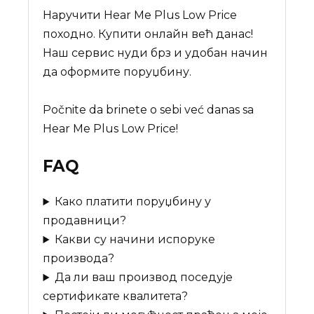
Наручити Hear Me Plus Low Price
походно. Купити онлайн већ данас!
Наш сервис нуди брз и удобан начин
да оформите поруџбину.
Počnite da brinete o sebi već danas sa
Hear Me Plus Low Price!
FAQ
Како платити поруџбину у
продавници?
Какви су начини испоруке
производа?
Да ли ваш производ поседује
сертификате квалитета?