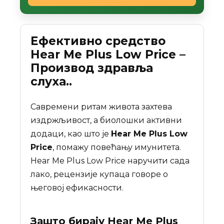
Ефективно средство
Hear Me Plus Low Price –
Производ здравља
слуха..
Савремени ритам живота захтева
издржљивост, а биолошки активни
додаци, као што је
Hear Me Plus Low
Price
, помажу повећању имунитета.
Hear Me Plus Low Price наручити сада
лако, рецензије купаца говоре о
његовој ефикасности.
Зашто бирају
Hear Me Plus