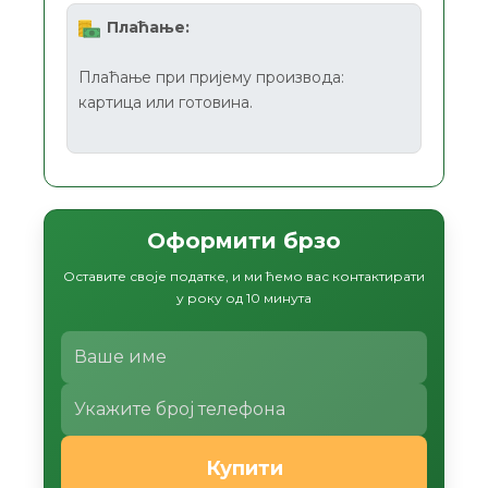
Плаћање:
Плаћање при пријему производа:
картица или готовина.
Оформити брзо
Оставите своје податке, и ми ћемо вас контактирати
у року од 10 минута
Купити