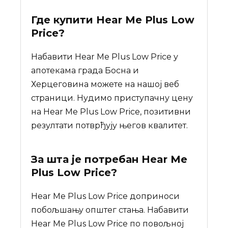
Где купити
Hear Me Plus Low
Price
?
Набавити Hear Me Plus Low Price у
апотекама града Босна и
Херцеговина можете на нашој веб
страници. Нудимо приступачну цену
на Hear Me Plus Low Price, позитивни
резултати потврђују његов квалитет.
За шта је потребан
Hear Me
Plus Low Price
?
Hear Me Plus Low Price доприноси
побољшању општег стања. Набавити
Hear Me Plus Low Price по повољној