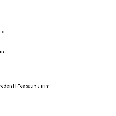
or.
ün.
nereden H-Tea satın alırım