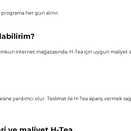
 programa her gün alınır.
labilirim?
ümkün internet mağazasında. H-Tea için uygun maliyet
lmesine yardımcı olur. Teslimat ile H-Tea sipariş vermek 
ri ve maliyet
H-Tea