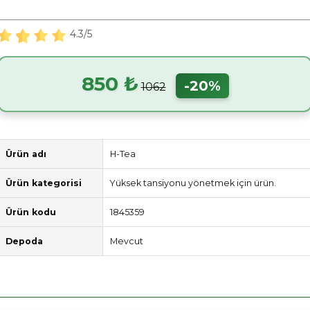
4.3/5
850 ₺
-20%
1062
Ürün adı
H-Tea
Ürün kategorisi
Yüksek tansiyonu yönetmek için ürün.
Ürün kodu
1845359
Depoda
Mevcut