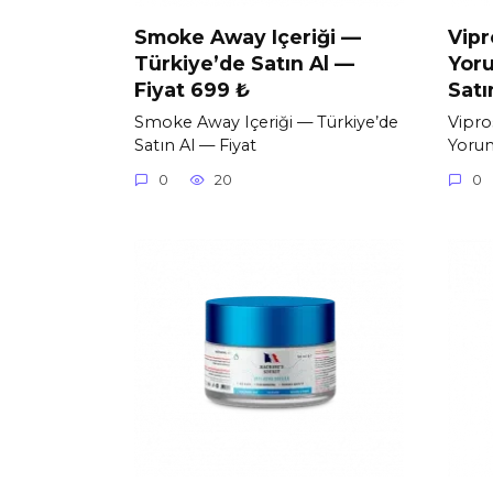
Smoke Away Içeriği —
Vipr
Türkiye’de Satın Al —
Yoru
Fiyat 699 ₺
Satı
Smoke Away Içeriği — Türkiye’de
Vipro
Satın Al — Fiyat
Yorum
0
20
0