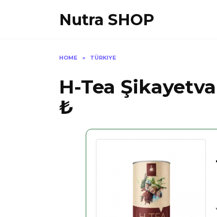
Skip
Nutra SHOP
to
content
HOME
»
TÜRKIYE
H-Tea Şikayetva
₺