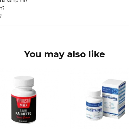
ına sahip mi?
im?
?
You may also like