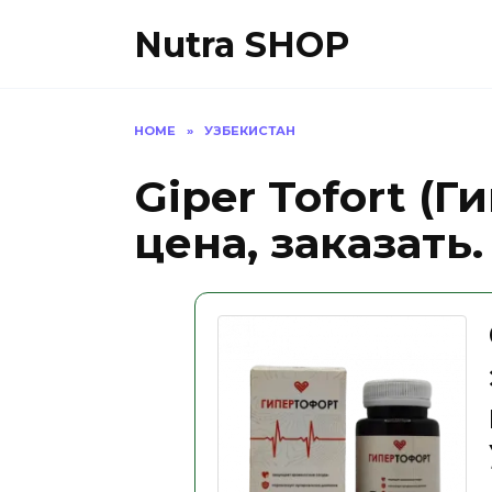
Skip
Nutra SHOP
to
content
HOME
»
УЗБЕКИСТАН
Giper Tofort (
цена, заказать