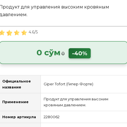
Продукт для управления высоким кровяным
давлением.
4.6/5
0 сўм
-40%
0
Официальное
Giper Tofort (Гипер Форте)
название
Продукт для управления высоким
Применение
кровяным давлением.
Номер артикула
2280062