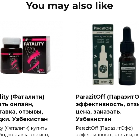
You may also like
lity (Фаталити)
ParazitOff (Паразит
ить онлайн,
эффективность, отз
тавка, отзывы,
цена, заказать.
дки. Узбекистан
Узбекистан
ity (Фаталити) купить
ParazitOff (ПаразитОфф)
н, доставка, отзывы,
эффективность, отзывы, це