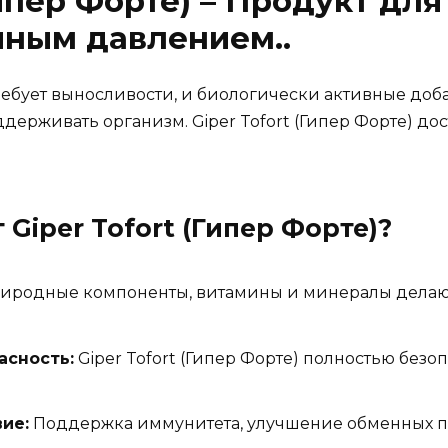
Гипер Форте) – Продукт дл
яным давлением..
бует выносливости, и биологически активные доба
ддерживать организм. Giper Tofort (Гипер Форте) до
т
Giper Tofort (Гипер Форте)
?
иродные компоненты, витамины и минералы делают G
асность:
Giper Tofort (Гипер Форте) полностью без
ие:
Поддержка иммунитета, улучшение обменных пр