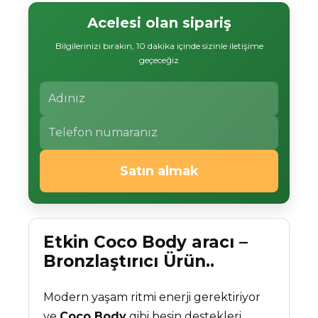
Acelesi olan sipariş
Bilgilerinizi bırakın, 10 dakika içinde sizinle iletişime
geçeceğiz
Satın almak
Etkin Coco Body aracı –
Bronzlaştırıcı Ürün..
Modern yaşam ritmi enerji gerektiriyor
ve
Coco Body
gibi besin destekleri