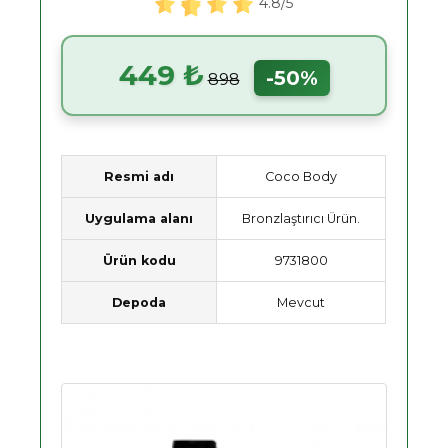
4.8/5
449 ₺
-50%
898
Resmi adı
Coco Body
Uygulama alanı
Bronzlaştırıcı Ürün.
Ürün kodu
9731800
Depoda
Mevcut