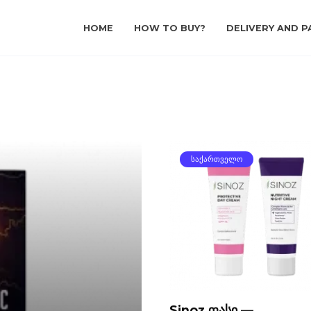
HOME
HOW TO BUY?
DELIVERY AND P
ᲡᲐᲥᲐᲠᲗᲕᲔᲚᲝ
Sinoz ფასი —