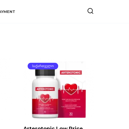
AYMENT
ᲡᲐᲥᲐᲠᲗᲕᲔᲚᲝ
Arterotonic Low Price