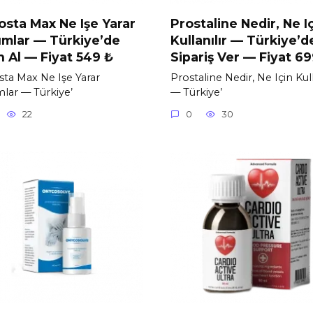
osta Max Ne Işe Yarar
Prostaline Nedir, Ne I
mlar — Türkiye’de
Kullanılır — Türkiye’d
n Al — Fiyat 549 ₺
Sipariş Ver — Fiyat 6
sta Max Ne Işe Yarar
Prostaline Nedir, Ne Için Kull
lar — Türkiye’
— Türkiye’
22
0
30