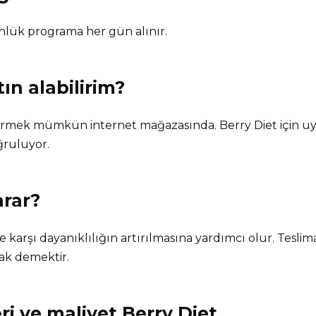
ünlük programa her gün alınır.
tın alabilirim?
ş vermek mümkün internet mağazasında. Berry Diet için 
ğruluyor.
arar?
e karşı dayanıklılığın artırılmasına yardımcı olur. Teslim
ak demektir.
ri ve maliyet
Berry Diet