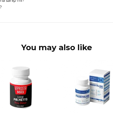
ına sahip mi?
?
You may also like