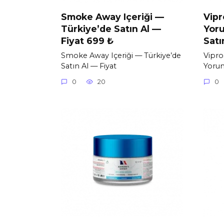
Smoke Away Içeriği —
Vipr
Türkiye’de Satın Al —
Yoru
Fiyat 699 ₺
Satı
Smoke Away Içeriği — Türkiye’de
Vipro
Satın Al — Fiyat
Yorum
0
20
0