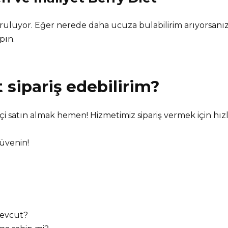
ğruluyor. Eğer nerede daha ucuza bulabilirim arıyorsan
pın.
t
sipariş edebilirim?
miçi satın almak hemen! Hizmetimiz sipariş vermek için hızl
güvenin!
mevcut?