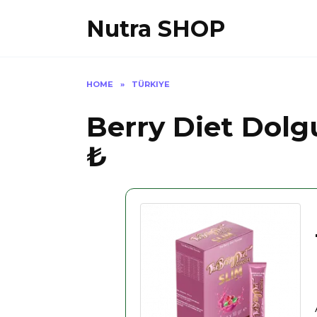
Skip
Nutra SHOP
to
content
HOME
»
TÜRKIYE
Berry Diet Dolg
₺