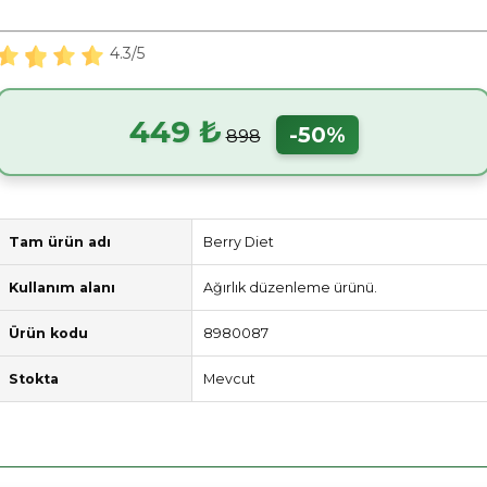
4.3/5
449 ₺
-50%
898
Tam ürün adı
Berry Diet
Kullanım alanı
Ağırlık düzenleme ürünü.
Ürün kodu
8980087
Stokta
Mevcut