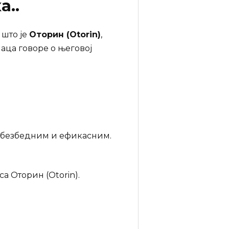
а..
 што је
Оторин (Otorin)
,
аца говоре о његовој
 безбедним и ефикасним.
а Оторин (Otorin).