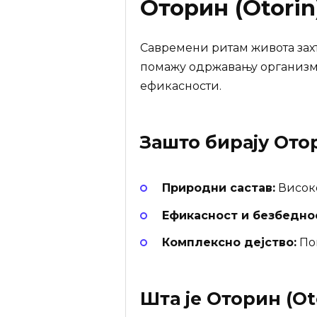
Оторин (Otorin
Савремени ритам живота зах
помажу одржавању организма.
ефикасности.
Зашто бирају
Отор
Природни састав:
Високо
Ефикасност и безбедно
Комплексно дејство:
Пов
Шта је
Оторин (Ot