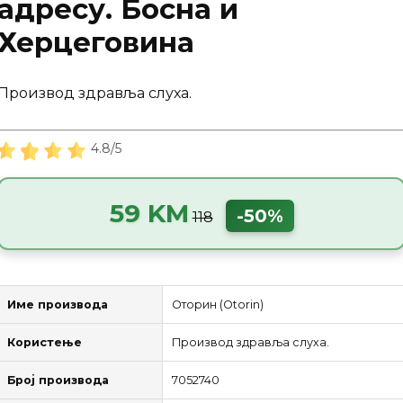
адресу. Босна и
Херцеговина
Производ здравља слуха.
4.8/5
59 KM
-50%
118
Име производа
Оторин (Otorin)
Користење
Производ здравља слуха.
Број производа
7052740