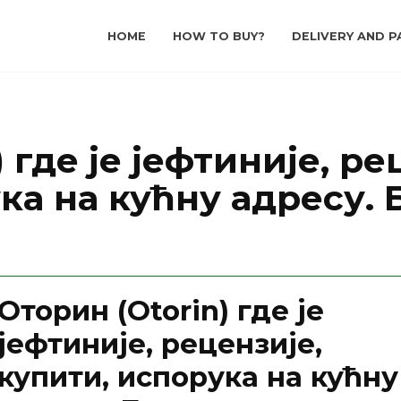
HOME
HOW TO BUY?
DELIVERY AND P
 где је јефтиније, ре
ка на кућну адресу. 
Оторин (Otorin) где је
јефтиније, рецензије,
купити, испорука на кућну