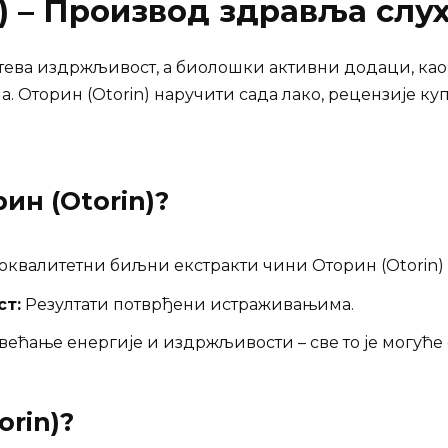
) – Производ здравља слух
тева издржљивост, а биолошки активни додаци, као
 Оторин (Otorin) наручити сада лако, рецензије куп
ин (Otorin)
?
квалитетни биљни екстракти чини Оторин (Otorin)
ст:
Резултати потврђени истраживањима.
ећање енергије и издржљивости – све то је могуће с
orin)
?