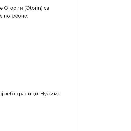
е Оторин (Otorin) са
е потребно.
ој веб страници. Нудимо
.