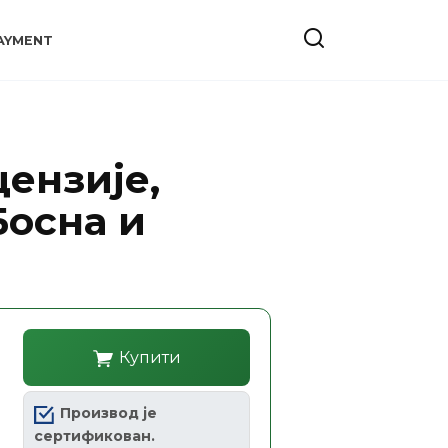
AYMENT
цензије,
Босна и
Купити
Производ је
сертификован.