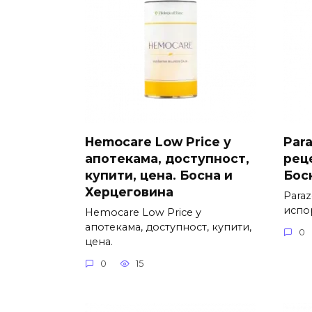
Hemocare Low Price у
Para
апотекама, доступност,
рец
купити, цена. Босна и
Бос
Херцеговина
Paraz
испо
Hemocare Low Price у
апотекама, доступност, купити,
0
цена.
0
15