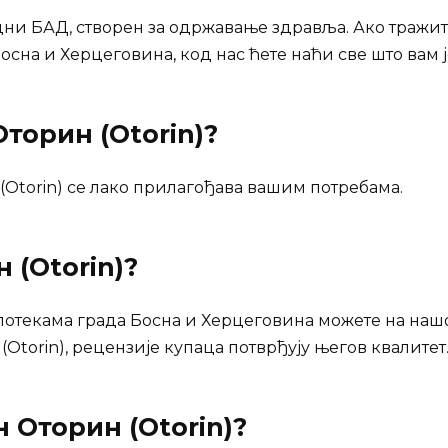
одни БАД, створен за одржавање здравља. Ако тражит
осна и Херцеговина, код нас ћете наћи све што вам ј
торин (Otorin)?
Otorin) се лако прилагођава вашим потребама.
 (Otorin)
?
апотекама града Босна и Херцеговина можете на наш
Otorin), рецензије купаца потврђују његов квалитет
ан
Оторин (Otorin)
?