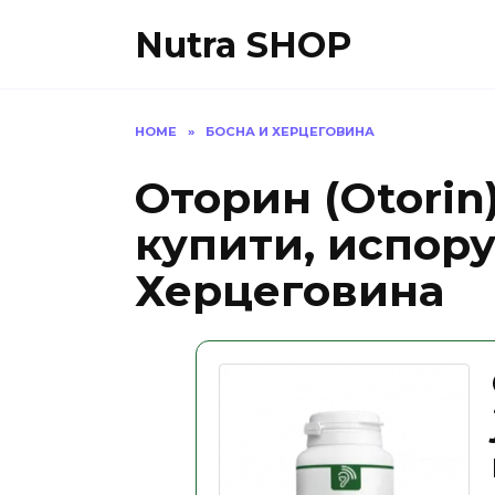
Skip
Nutra SHOP
to
content
HOME
»
БОСНА И ХЕРЦЕГОВИНА
Оторин (Otorin)
купити, испору
Херцеговина