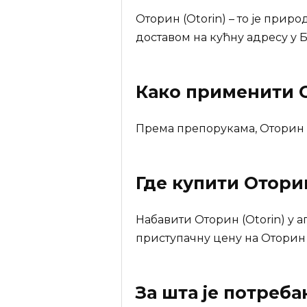
Оторин (Otorin) – то је прир
доставом на кућну адресу у Б
Како применити О
Према препорукама, Оторин (
Где купити
Оторин
Набавити Оторин (Otorin) у 
приступачну цену на Оторин (
За шта је потреб