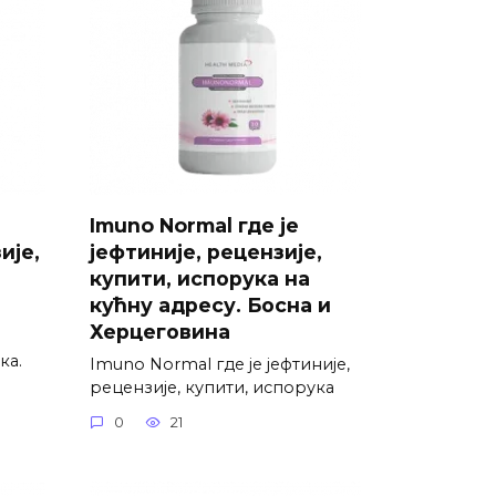
Imuno Normal где је
ије,
јефтиније, рецензије,
купити, испорука на
кућну адресу. Босна и
Херцеговина
ка.
Imuno Normal где је јефтиније,
рецензије, купити, испорука
0
21