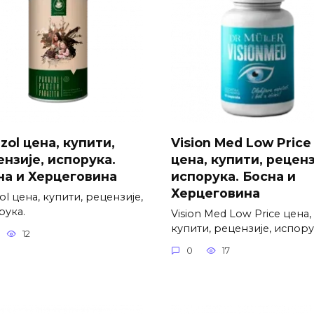
zol цена, купити,
Vision Med Low Price
ензије, испорука.
цена, купити, реценз
на и Херцеговина
испорука. Босна и
Херцеговина
ol цена, купити, рецензије,
рука.
Vision Med Low Price цена,
купити, рецензије, испору
12
0
17