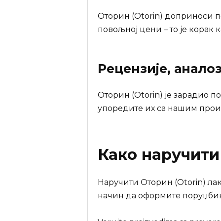
Оторин (Otorin) доприноси п
повољној цени – то је корак 
Рецензије, анало
Оторин (Otorin) је зарадио п
упоредите их са нашим прои
Како наручит
Наручити Оторин (Otorin) ла
начин да оформите поруџбин