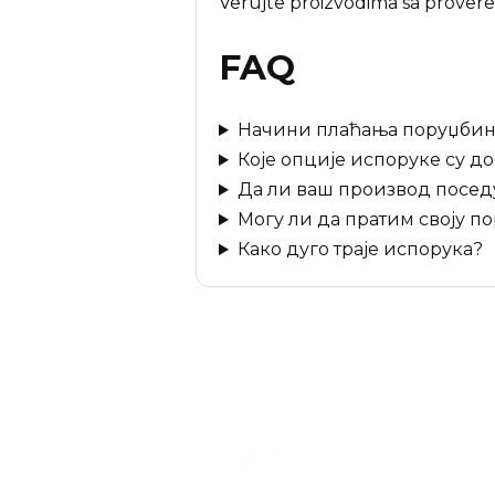
Verujte proizvodima sa provere
FAQ
Начини плаћања поруџбин
Које опције испоруке су д
Да ли ваш производ поседу
Могу ли да пратим своју п
Како дуго траје испорука?