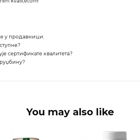
nim kvalitetom!
е у продавници.
оступне?
је сертификате квалитета?
оруџбину?
You may also like