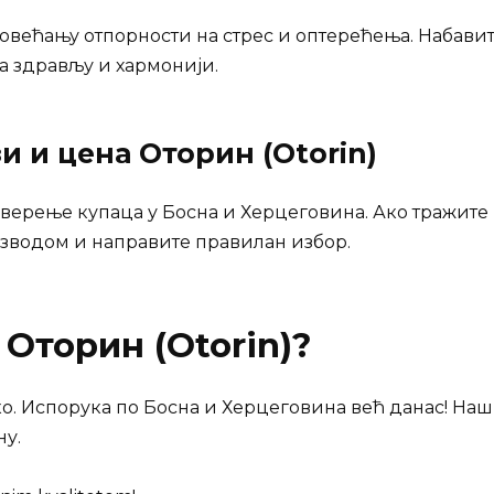
овећању отпорности на стрес и оптерећења. Набавит
ка здрављу и хармонији.
зи и цена
Оторин (Otorin)
оверење купаца у Босна и Херцеговина. Ако тражите 
зводом и направите правилан избор.
и
Оторин (Otorin)
?
кo. Испорука по Босна и Херцеговина већ данас! Наш
у.